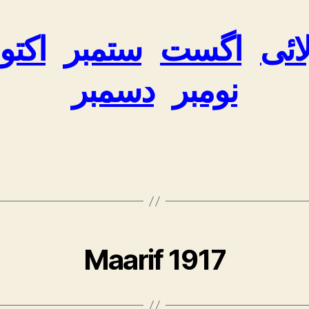
ائی
اگست
ستمبر
اکتو
نومبر
دسمبر
Maarif 1917