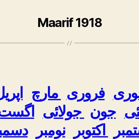
Maarif 1918
وری
فروری
مارچ
اپریل
ی
جون
جولائی
اگست
مبر
اکتوبر
نومبر
دسمب