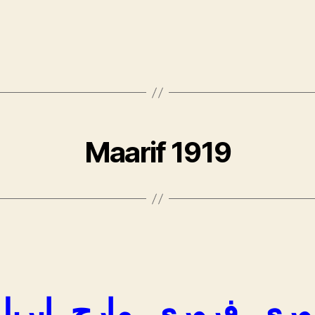
Maarif 1919
وری
فروری
مارچ
اپریل