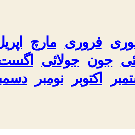
وری
فروری
مارچ
اپریل
ی
جون
جولائی
اگست
مبر
اکتوبر
نومبر
دسمب