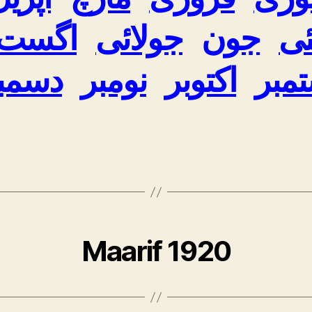
ی
جون
جولائی
اگست
مبر
اکتوبر
نومبر
دسمب
Maarif 1920