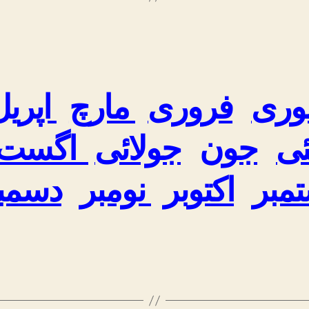
وری
فروری
مارچ
اپریل
ی
جون
جولائی
اگست
مبر
اکتوبر
نومبر
دسمب