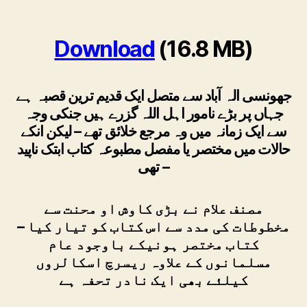
Download
(16.8 MB)
جھونسی الہ آباد سے متصل ایک قدیم ترین قصبہ ہے
جہاں پر بڑے نامور اہل اللہ گزرے ہیں جنکی وجہ
سے ایک زمانہ میں وہ مرجع خلائق تھے – لیکن انکے
حالات میں مختصر یا مفصل مطبوعہ کتاب ابتک ناپید
تھی –
مصنف علام نے بڑی کاوش او محنت سے
مخطوطات کی مدد سے اس کتاب کو تیار کیا –
کتاب مختصر ہونیکے باوجود عام
مسلمانوں کے علاوہ ریسرچ اسکالروں
کیلئے بھی ایک نادر تحفہ ہے