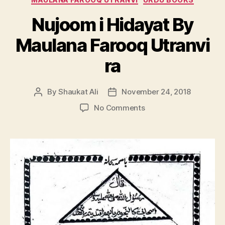
Nujoom i Hidayat By
Maulana Farooq Utranvi
ra
By
Shaukat Ali
November 24, 2018
Post
Post
author
date
on
No Comments
Nujoom
i
Hidayat
By
Maulana
Farooq
Utranvi
ra