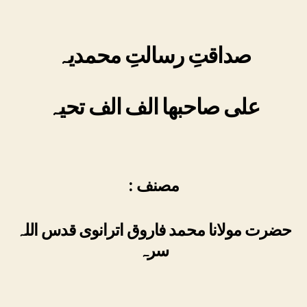
صداقتِ رسالتِ محمدیہ
علی صاحبھا الف الف تحیہ
: مصنف
حضرت مولانا محمد فاروق اترانوی قدس اللہ
سرہ