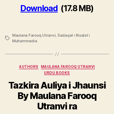
Download
(17.8 MB)
Maulana Farooq Utranvi
,
Sadaqat i Risalat i
Tags
Muhammadia
Categories
AUTHORS
MAULANA FAROOQ UTRANVI
URDU BOOKS
Tazkira Auliya i Jhaunsi
By Maulana Farooq
Utranvi ra