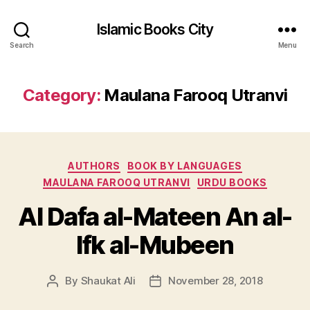
Islamic Books City
Search
Menu
Category:
Maulana Farooq Utranvi
Categories
AUTHORS
BOOK BY LANGUAGES
MAULANA FAROOQ UTRANVI
URDU BOOKS
Al Dafa al-Mateen An al-
Ifk al-Mubeen
By
Shaukat Ali
November 28, 2018
Post
Post
author
date