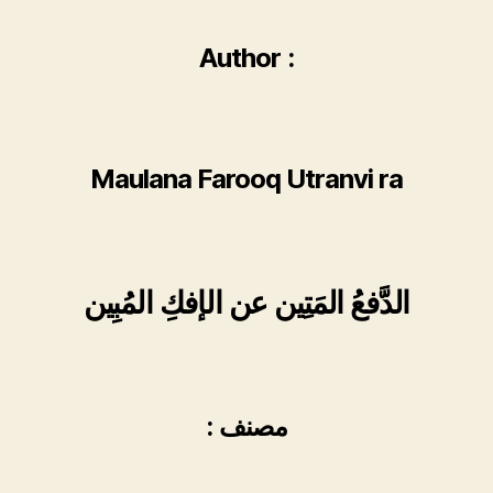
Author :
Maulana Farooq Utranvi ra
الدَّفعُ المَتِین عن الإفكِ المُبِین
: مصنف