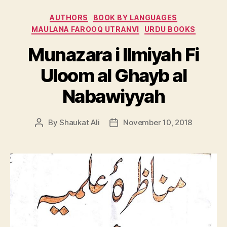
Categories
AUTHORS
BOOK BY LANGUAGES
MAULANA FAROOQ UTRANVI
URDU BOOKS
Munazara i Ilmiyah Fi
Uloom al Ghayb al
Nabawiyyah
By
Shaukat Ali
November 10, 2018
Post
Post
author
date