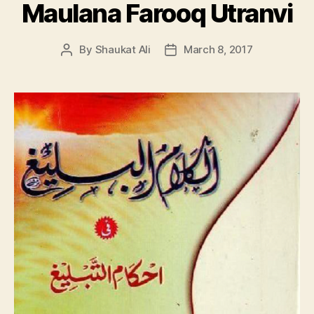
Maulana Farooq Utranvi
By
Shaukat Ali
March 8, 2017
Post
Post
author
date