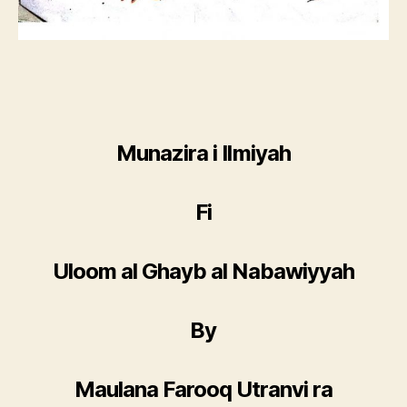
Munazira i Ilmiyah
Fi
Uloom al Ghayb al Nabawiyyah
By
Maulana Farooq Utranvi ra