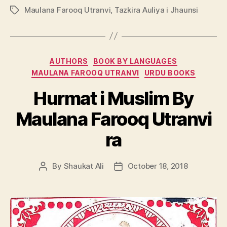
Maulana Farooq Utranvi
,
Tazkira Auliya i Jhaunsi
Tags
Categories
AUTHORS
BOOK BY LANGUAGES
MAULANA FAROOQ UTRANVI
URDU BOOKS
Hurmat i Muslim By
Maulana Farooq Utranvi
ra
By
Shaukat Ali
October 18, 2018
Post
Post
author
date