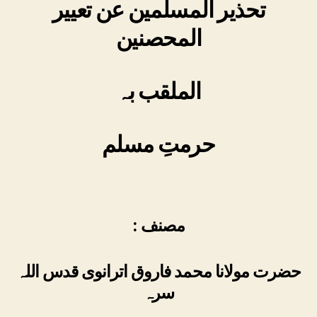
تحذیر المسلمین عن تعییر
المحصنین
الملقب بہ
حرمتِ مسلم
: مصنف
حضرت مولانا محمد فاروق اترانوی قدس اللہ
سرہ