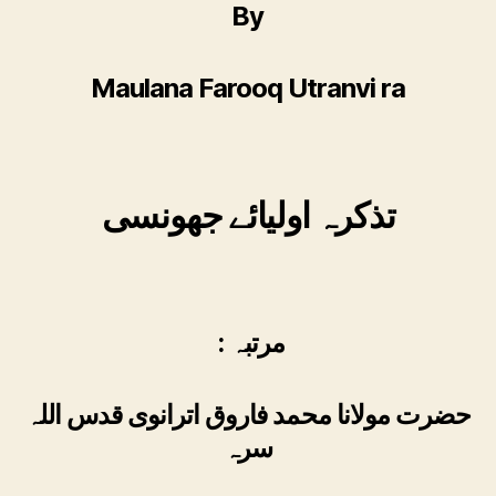
By
Maulana Farooq Utranvi ra
تذکرہ اولیائے جھونسی
: مرتبہ
حضرت مولانا محمد فاروق اترانوی قدس اللہ
سرہ