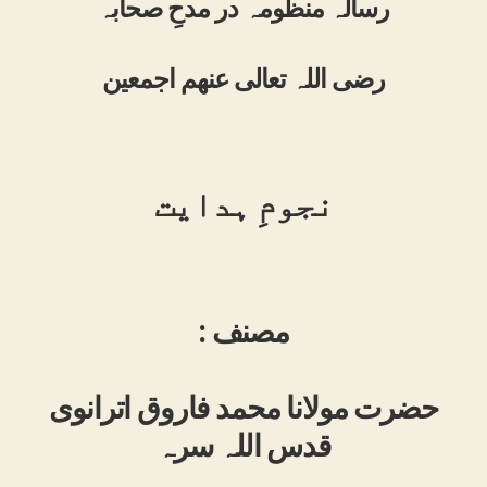
رسالہ منظومہ در مدحِ صحابہ
رضی اللہ تعالی عنھم اجمعین
نجومِ ہدایت
: مصنف
حضرت مولانا محمد فاروق اترانوی
قدس اللہ سرہ