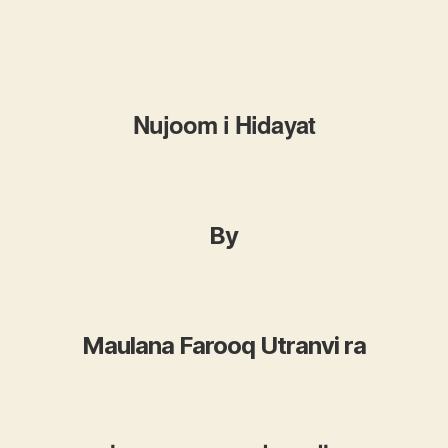
Nujoom i Hidayat
By
Maulana Farooq Utranvi ra