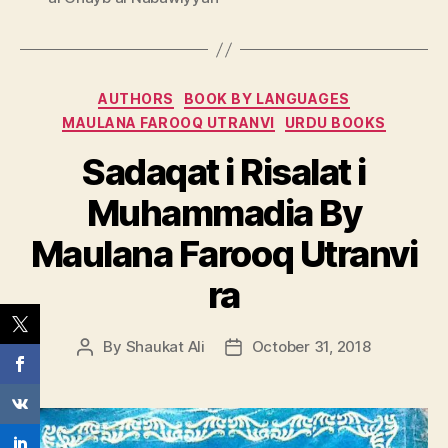
Categories
AUTHORS
BOOK BY LANGUAGES
MAULANA FAROOQ UTRANVI
URDU BOOKS
Sadaqat i Risalat i
Muhammadia By
Maulana Farooq Utranvi
ra
By
Shaukat Ali
October 31, 2018
Post
Post
author
date