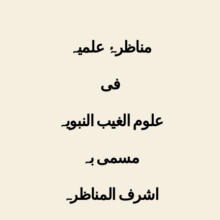
مناظرۂ علمیہ
فی
علوم الغیب النبویہ
مسمی بہ
اشرف المناظرہ