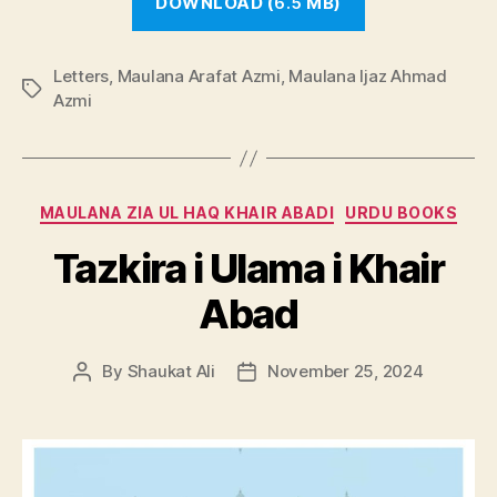
DOWNLOAD (
6.5
MB)
Letters
,
Maulana Arafat Azmi
,
Maulana Ijaz Ahmad
Tags
Azmi
Categories
MAULANA ZIA UL HAQ KHAIR ABADI
URDU BOOKS
Tazkira i Ulama i Khair
Abad
By
Shaukat Ali
November 25, 2024
Post
Post
author
date