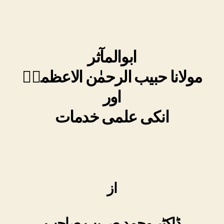
ابوالمآثر
مولانا حبیب الرحمٰن الاعظمیؒ
اور
انکی علمی خدمات
از
ڈاکٹر محمد صہیب صاحب