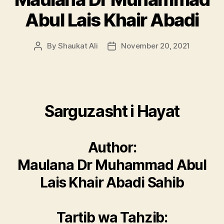
Abul Lais Khair Abadi
By
Shaukat Ali
November 20, 2021
Post
Post
author
date
Sarguzasht i Hayat
Author:
Maulana Dr Muhammad Abul
Lais Khair Abadi Sahib
Tartib wa Tahzib: