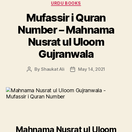
URDU BOOKS
Mufassir i Quran
Number – Mahnama
Nusrat ul Uloom
Gujranwala
By
Shaukat Ali
May 14, 2021
Post
Post
author
date
Mahnama Nusrat ul Uloom