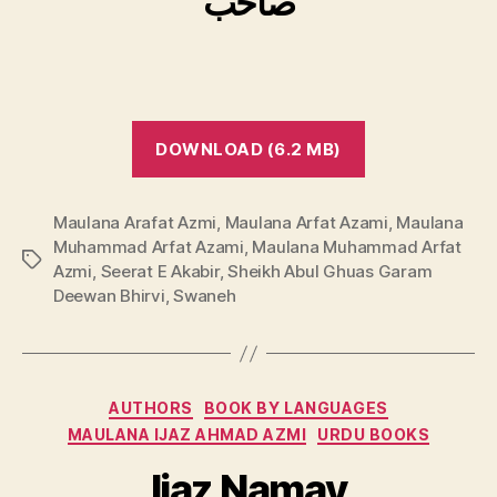
صاحب
DOWNLOAD (6.2 MB)
Maulana Arafat Azmi
,
Maulana Arfat Azami
,
Maulana
Muhammad Arfat Azami
,
Maulana Muhammad Arfat
Tags
Azmi
,
Seerat E Akabir
,
Sheikh Abul Ghuas Garam
Deewan Bhirvi
,
Swaneh
Categories
AUTHORS
BOOK BY LANGUAGES
MAULANA IJAZ AHMAD AZMI
URDU BOOKS
Ijaz Namay