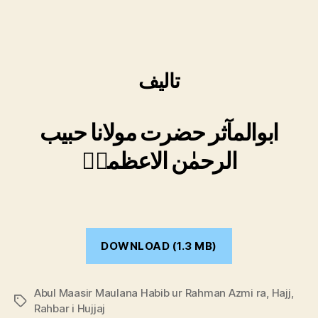
تالیف
ابوالمآثر حضرت مولانا حبیب
الرحمٰن الاعظمیؒ
DOWNLOAD (1.3 MB)
Abul Maasir Maulana Habib ur Rahman Azmi ra
,
Hajj
,
Tags
Rahbar i Hujjaj