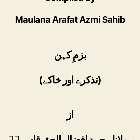
Maulana Arafat Azmi Sahib
بزمِ کہن
(تذکرے اور خاکے)
از
مولانا محمد افضال الحق قاسمیؒ