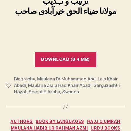
ترتیب و تہذیب
مولانا ضیاء الحق خیرآبادی صاحب
DOWNLOAD (8.4 MB)
Biography
,
Maulana Dr Muhammad Abul Lais Khair
Abadi
,
Maulana Zia u Haq Khair Abadi
,
Sarguzasht i
Tags
Hayat
,
Seerat E Akabir
,
Swaneh
Categories
AUTHORS
BOOK BY LANGUAGES
HAJJ O UMRAH
MAULANA HABIB UR RAHMAN AZMI
URDU BOOKS