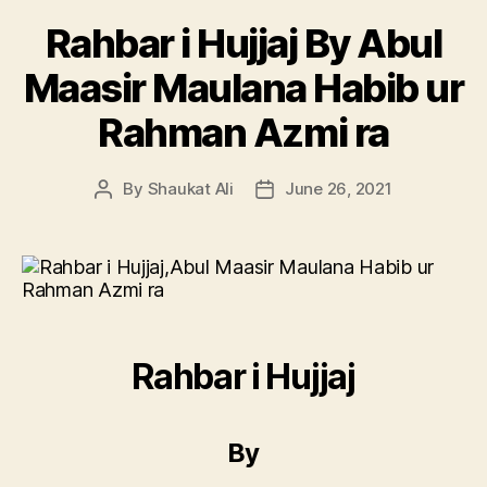
Rahbar i Hujjaj By Abul
Maasir Maulana Habib ur
Rahman Azmi ra
By
Shaukat Ali
June 26, 2021
Post
Post
author
date
Rahbar i Hujjaj
By