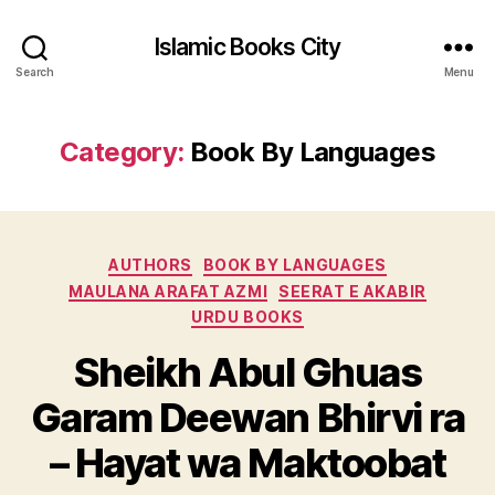
Islamic Books City
Search
Menu
Category:
Book By Languages
Categories
AUTHORS
BOOK BY LANGUAGES
MAULANA ARAFAT AZMI
SEERAT E AKABIR
URDU BOOKS
Sheikh Abul Ghuas
Garam Deewan Bhirvi ra
– Hayat wa Maktoobat