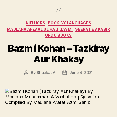
Categories
AUTHORS
BOOK BY LANGUAGES
MAULANA AFZAAL UL HAQ QASMI
SEERAT E AKABIR
URDU BOOKS
Bazm i Kohan – Tazkiray
Aur Khakay
By
Shaukat Ali
June 4, 2021
Post
Post
author
date