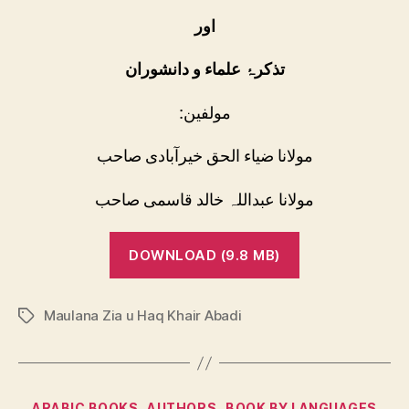
اور
تذکرۂ علماء و دانشوران
:مولفین
مولانا ضیاء الحق خیرآبادی صاحب
مولانا عبداللہ خالد قاسمی صاحب
DOWNLOAD (9.8 MB)
Maulana Zia u Haq Khair Abadi
Tags
Categories
ARABIC BOOKS
AUTHORS
BOOK BY LANGUAGES