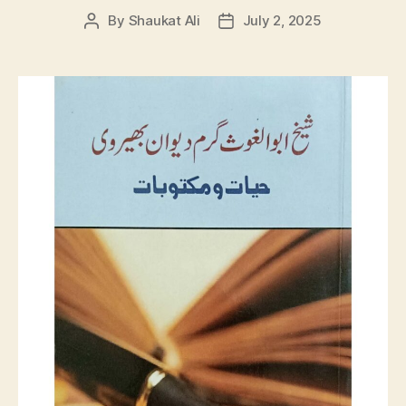
By
Shaukat Ali
July 2, 2025
Post
Post
author
date